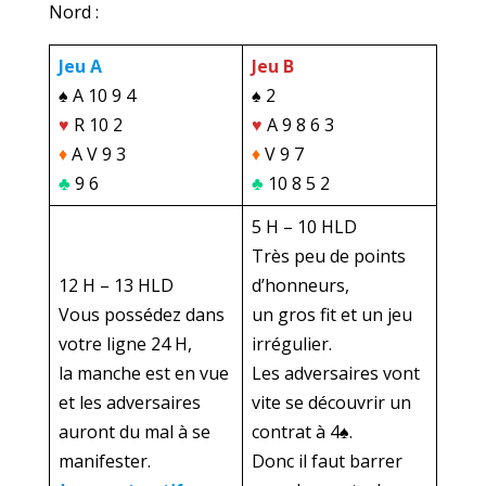
Nord :
Jeu A
Jeu B
♠ A 10 9 4
♠ 2
♥
R 10 2
♥
A 9 8 6 3
♦
A V 9 3
♦
V 9 7
♣
9 6
♣
10 8 5 2
5 H – 10 HLD
Très peu de points
12 H – 13 HLD
d’honneurs,
Vous possédez dans
un gros fit et un jeu
votre ligne 24 H,
irrégulier.
la manche est en vue
Les adversaires vont
et les adversaires
vite se découvrir un
auront du mal à se
contrat à 4♠.
manifester.
Donc il faut barrer