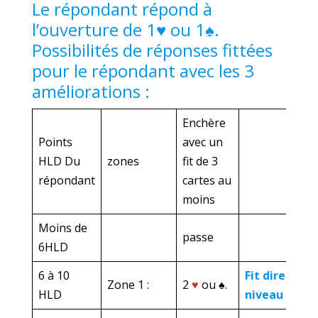
Le répondant répond à
l’ouverture de 1♥ ou 1♠.
Possibilités de réponses fittées
pour le répondant avec les 3
améliorations :
Enchère
Points
avec un
HLD Du
zones
fit de 3
répondant
cartes au
moins
Moins de
passe
6HLD
6 à 10
Fit direct au
Zone 1 :
2
♥
ou ♠.
HLD
niveau 2