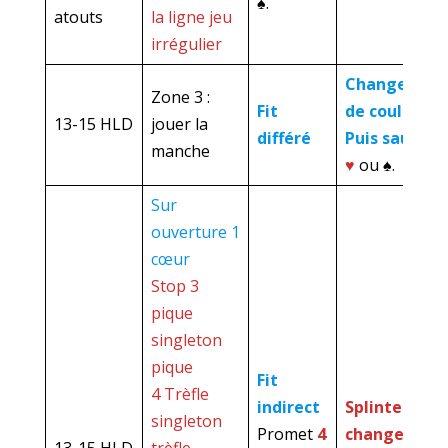
♠.
atouts
la ligne jeu
irrégulier
Changemen
Zone 3 :
Fit
de couleur
13-15 HLD
jouer la
différé
Puis saut à
4
manche
♥
ou ♠.
Sur
ouverture 1
cœur
Stop 3
pique
singleton
pique
Fit
4 Trèfle
indirect
Splinter :
singleton
Promet
4
changement