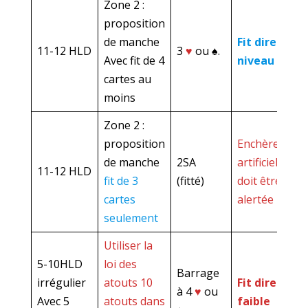
Zone 2 :
proposition
de manche
Fit direct au
11-12 HLD
3
♥
ou ♠.
Avec fit de 4
niveau 3
cartes au
moins
Zone 2 :
proposition
Enchère
de manche
2SA
artificielle qui
11-12 HLD
fit de 3
(fitté)
doit être
cartes
alertée
seulement
Utiliser la
5-10HLD
loi des
Barrage
irrégulier
atouts 10
Fit direct
à 4
♥
ou
Avec 5
atouts dans
faible