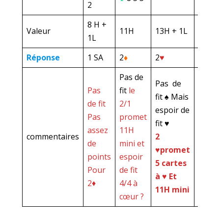
2
8 H +
Valeur
11H
13H + 1L
13H
1L
Réponse
1 SA
2
♦
2
♥
3 SA
Pas de
Pas de
Peu
Pas
fit
le
fit ♠ Mais
d’esp
de fit
2/1
espoir de
de fit
Pas
promet
fit ♥
majeu
assez
11H
commentaires
2
Souti
de
mini et
ème
♥promet
3
points
espoir
5 cartes
zone
Pour
de fit
à ♥ Et
13-15
2♦
4/4 à
11H mini
HL
cœur ?