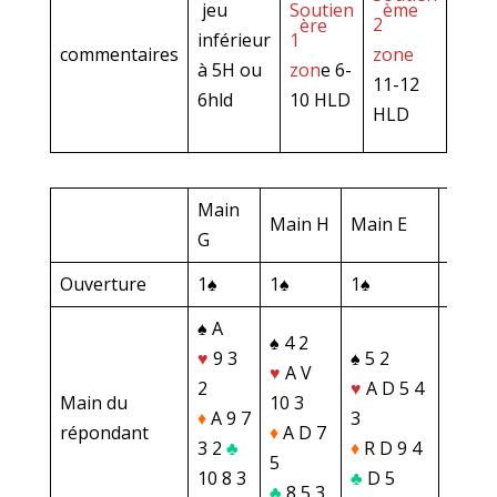
jeu
Soutien
ème
èm
2
3
ère
inférieur
1
commentaires
zone
zon
e
à 5H ou
zon
e 6-
11-12
13-1
6hld
10 HLD
HLD
HLD
Main
Main H
Main E
Main 
G
Ouverture
1♠
1♠
1♠
1♠
♠ A
♠ 4 2
♠ V 8
♥
9 3
♠ 5 2
♥
A V
♥
A D
2
♥
A D 5 4
Main du
10 3
♦
R V 
♦
A 9 7
3
répondant
♦
A D 7
2
3 2
♣
♦
R D 9 4
5
♣
D 1
10 8 3
♣
D 5
♣
8 5 3
6 3