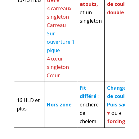
13-15 HLD
trèfle
atouts,
de couleur à
4 carreaux
et un
double saut
singleton
singleton
Carreau
Sur
ouverture 1
pique
4 cœur
singleton
Cœur
Fit
Changemen
différé
:
de couleur
16 HLD et
Hors zone
enchère
Puis saut à 3
plus
de
♥
ou ♠.
chelem
forcing