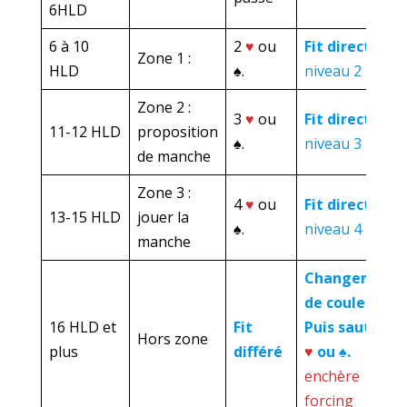
6HLD
6 à 10
2
♥
ou
Fit direct
au
Zone 1 :
HLD
♠.
niveau 2
Zone 2 :
3
♥
ou
Fit direct
au
11-12 HLD
proposition
♠.
niveau 3
de manche
Zone 3 :
4
♥
ou
Fit direct
au
13-15 HLD
jouer la
♠.
niveau 4
manche
Changement
de couleur
16 HLD et
Fit
Puis saut à 3
Hors zone
plus
différé
♥
ou ♠.
enchère
forcing