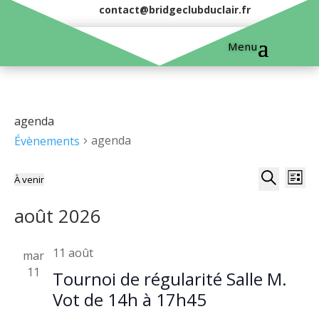
contact@bridgeclubduclair.fr
agenda
agenda
Évènements
Na
Recher
À venir
Liste
de
Sélectionnez
Recherche
et
août 2026
une
vu
naviga
date.
Év
11 août
mar
de
11
Tournoi de régularité Salle M.
vues
Vot de 14h à 17h45
Évène