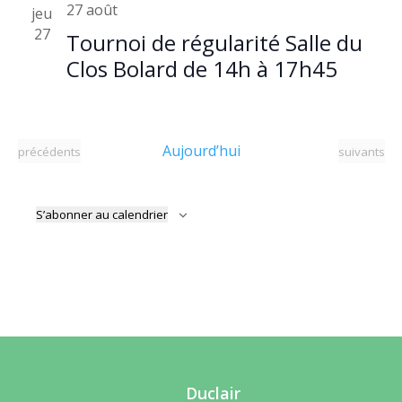
27 août
jeu
27
Tournoi de régularité Salle du
Clos Bolard de 14h à 17h45
Aujourd’hui
Évènements
Évènement
précédents
suivants
S’abonner au calendrier
Duclair